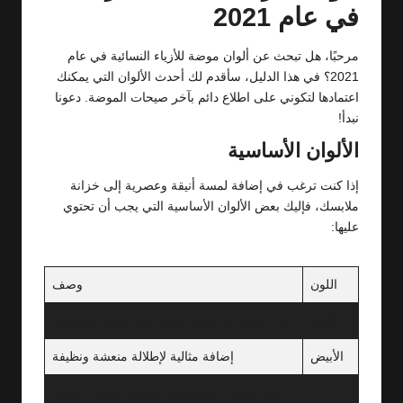
في عام 2021
مرحبًا، هل تبحث عن ألوان موضة للأزياء النسائية في عام
2021؟ في هذا الدليل، سأقدم لك أحدث الألوان التي يمكنك
اعتمادها لتكوني على اطلاع دائم بآخر صيحات الموضة. دعونا
نبدأ!
الألوان الأساسية
إذا كنت ترغب في إضافة لمسة أنيقة وعصرية إلى خزانة
ملابسك، فإليك بعض الألوان الأساسية التي يجب أن تحتوي
عليها:
اللون
وصف
الأسود
لون كلاسيكي يضفي طابع أنيق وأنثوي للملابس
الأبيض
إضافة مثالية لإطلالة منعشة ونظيفة
لون متعدد الاستخدامات ومحايد يمكن تنسيقه
الرمادي