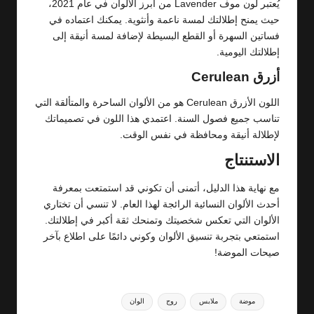
يُعتبر لون موف Lavender من أبرز الألوان في عام 2021،
حيث يمنح إطلالتك لمسة ناعمة وأنثوية. يمكنك اعتماده في
فساتين السهرة أو القطع البسيطة لإضافة لمسة أنيقة إلى
إطلالتك اليومية.
أزرق Cerulean
اللون الأزرق Cerulean هو من الألوان الساحرة والمتألقة التي
تناسب جميع فصول السنة. اعتمدي هذا اللون في تصميماتك
لإطلالة أنيقة ومحافظة في نفس الوقت.
الاستنتاج
مع نهاية هذا الدليل، أتمنى أن تكوني قد استمتعت بمعرفة
أحدث الألوان النسائية الرائجة لهذا العام. لا تنسي أن تختاري
الألوان التي تعكس شخصيتك وتمنحك ثقة أكبر في إطلالتك.
استمتعي بتجربة تنسيق الألوان وكوني دائمًا على اطلاع بآخر
صيحات الموضة!
Tags:
موضة
ملابس
روج
الوان