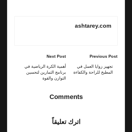
Last updated on 08/01/2025
ashtarey.com
View All Posts
Post
Next Post
Previous Post
navigation
تجهيز زوايا العمل في
أهمية الكرة الرياضية في
المطبخ للراحة والكفاءة
برنامج التمارين لتحسين
التوازن والقوة
Comments
No comments yet. Why don’t you start the discussion?
اترك تعليقاً
لن يتم نشر عنوان بريدك الإلكتروني.
الحقول الإلزامية مشار إليها