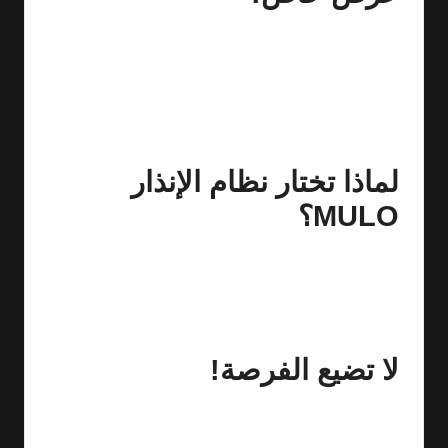
احصل على نظام الإنذار MULO مقابل 385 ريال فقط بعد
استخدام كود الخصم
asht45
، وهذا يعني خصم قدره 45 ريال
على الطلبات التي تزيد عن 380 ريال. لا تفوت هذه الفرصة
الرائعة!
شراء المنتج
لماذا تختار نظام الإنذار
MULO؟
نحن نعلم أن الأمان هو أولويتك، لذا نظام الإنذار MULO يوفر
لك كافة المزايا التي تبحث عنها، بدءًا من التنبيهات الفورية
وصولاً إلى سهولة الاستخدام. بفضل تصميمه الذكي، يمكنك
اعتماد هذا النظام ليكون خط الدفاع الأول عن منزلك.
لا تضيع الفرصة!
لا تتردد في اتخاذ خطوة حماية منزلك اليوم. اغتنم العرض
الخاص واقتنص الفرصة للحفاظ على أمان عائلتك وممتلكاتك.