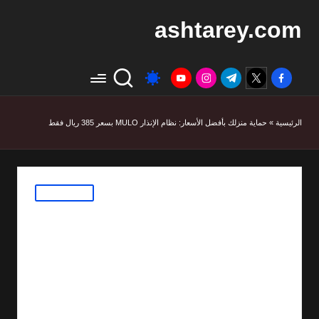
ashtarey.com
youtube.com
instagram.com
twitter.com
t.me
facebook.com
الرئيسية
»
حماية منزلك بأفضل الأسعار: نظام الإنذار MULO بسعر 385 ريال فقط
Posted
افضل العروض
in
حماية منزلك بأفضل
الأسعار: نظام الإنذار
MULO بسعر 385 ريال
فقط