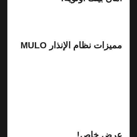
هل تبحث عن طريقة فعالة وسهلة لحماية منزلك؟ نظام
الإنذار MULO هو الخيار المثالي لك. هذا النظام المتطور
يجعلك تنام مرتاح البال، حيث يتيح لك الحماية المتكاملة
لمنزلك بفضل تقنيات الواي فاي وGSM.
مميزات نظام الإنذار MULO
يدعم الواي فاي وGSM لسهولة الاتصال والتنبيهات
الفورية.
يتصل بتطبيق Tuya الذكي ويدعم أوامر Alexa، مما
يسهل عليك التحكم في النظام بكل سهولة.
تركيب سهل بدون أسلاك مزعجة، مما يجعله مناسبًا لأي
مكان.
مثالي للاستخدام في المنازل، الشقق، أو حتى المكاتب.
يقدم حماية 24/7 من أي اقتحام أو حركة مشبوهة، مما
يمنحك راحة البال.
عرض خاص!