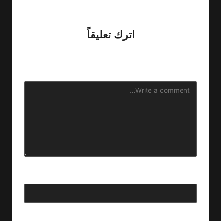
No comments yet. Why don’t you start the discussion?
اترك تعليقاً
لن يتم نشر عنوان بريدك الإلكتروني.
الحقول الإلزامية مشار إليها
بـ
*
الاسم
*