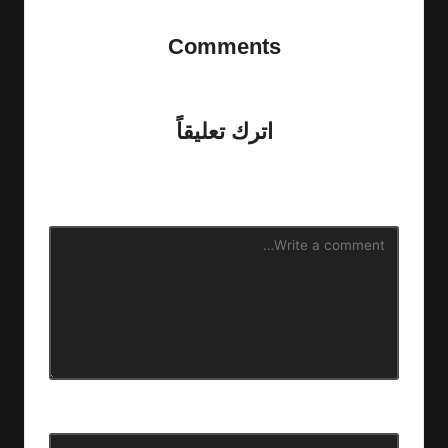
Comments
No comments yet. Why don’t you start the discussion?
اترك تعليقاً
لن يتم نشر عنوان بريدك الإلكتروني.
الحقول الإلزامية مشار إليها
بـ
*
الاسم
*