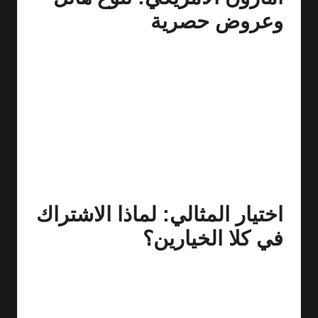
وعروض حصرية
بينما يوفر لك أمازون السعودي كل ما تحتاجه محليًا، فإن
أمازون برايم الأمريكي
يقدم لك عالمًا آخر من المنتجات
والعروض الحصرية التي قد لا تجدها في السوق المحلي. إليك
بعض فوائد الاشتراك:
الوصول إلى مجموعة واسعة من المنتجات المتنوعة.
عروض وتخفيضات حصرية قد تسعدك أثناء تسوقك.
يمكنك الاستفادة من التوصيل الدولي في حال رغبتك في
طلب محصولات من الخارج.
اختيار المثالي: لماذا الاشتراك
في كلا الخيارين؟
ببساطة، الاشتراك في كليهما يضمن لك الاستفادة من أفضل
ما يقدمه كل سوق. أمازون السعودي يوفر لك سرعة وكفاءة
في التوصيل، بينما يفتح لك الأمريكي أبوابًا لعروض ومنتجات
ليست متاحة محليًا. فبذلك يكون لديك الخيار الأفضل دائمًا.