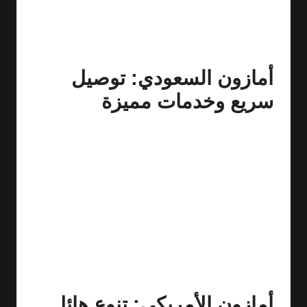
هل تشعر بالحيرة بين الاختيار بين أمازون السعودي
والأمريكي؟ لا داعي للقلق! اليوم سنساعدك في اتخاذ القرار
المناسب. لنبدأ بالتعرف على مزايا كل من الخيارين وكيف
يمكن أن يكمل بعضهما البعض.
أمازون السعودي: توصيل
سريع وخدمات مميزة
إذا كنت تسكن في المملكة العربية السعودية وتبحث عن
تجربة تسوق سريعة وموثوقة، فإن الاشتراك في
أمازون
برايم السعودي
هو الخيار المثالي لك. يتيح لك هذا الاشتراك
الحصول على:
توصيل سريع داخل المملكة، مما يعني أنك لن تنتظر
طويلاً للحصول على طلباتك.
عروض حصرية تخدم احتياجات السوق المحلي.
خدمة العملاء المميزة باللغة العربية، لتسهيل تجربة
التسوق.
أمازون الأمريكي: تنوع هائل