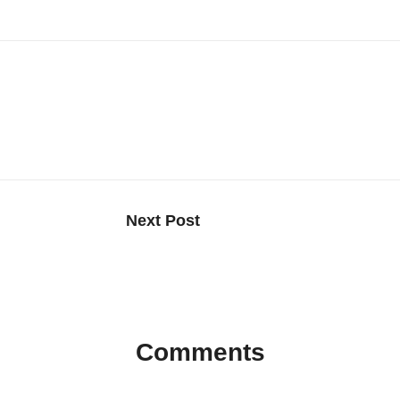
Next Post
أدوات الذكاء الاصطناعي لكل شي
79.99 دولارًا فقط
Comments
No comments yet. Why don’t you start the discussion?