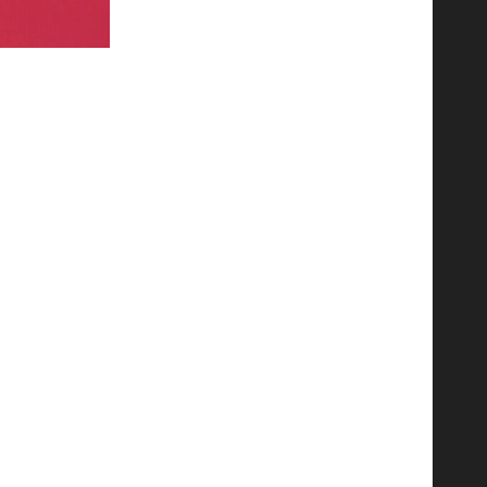
بطارية هائلة. يمثل هذا الإعلان خطوة هامة في تطوير
ا
للمستخدمين الذين يعتمدون على هواتفهم لإدارة مهامهم
من المتوقع أن توفر هذه البطارية الجديدة مرونة كبيرة 
واستخدام الاتصال اللاسلكي بدون انقطاع.
جذاباً للمستخدمين الذين يبحثون عن هاتف موثوق وقو
تأتي هذه الأخبار في سياق تنافسي تشهده سوق الهواتف
يمكن للمهتمين متابعة المزيد من التطورات حول هذا ال