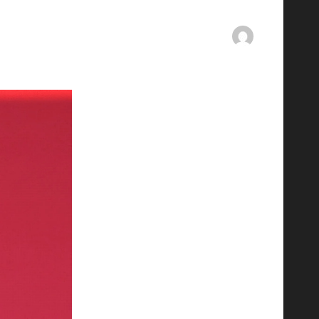
mments
21/10/2025
By
ashtarey.com
Posted
by