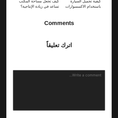
navigation
كيفية تجميل السيارة
كيف تجعل مساحة المكتب
باستخدام الاكسسوارات
تساعد في زيادة الإنتاجية؟
Comments
No comments yet. Why don’t you start the discussion?
اترك تعليقاً
لن يتم نشر عنوان بريدك الإلكتروني.
الحقول الإلزامية مشار إليها
بـ
*