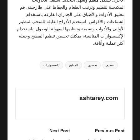
الأخرى بشكل منظم وسهل التحديد. استغل الحاويات
المكدسة لتنظيم وترتيب الطعام والحفاظ على طازجيته. قم
بتعليق الأدوات والأطباق على الجدران الفارغة باستخدام
الشماعات والأقواس. استخدم الأدراج القابلة للسحب لتنظيم
الأواني والأدوات وتسمية وتنظيمها لسهولة الوصول. باستخدام
الإكسسوارات المناسبة، يمكنك تحسين تنظيم المطبخ وجعله
أكثر عملية وأناقة.
Tags:
تنظيم
تحسين
المطبخ
إكسسوارات
Last updated on 10/01/2025
ashtarey.com
View All Posts
Post
Next Post
Previous Post