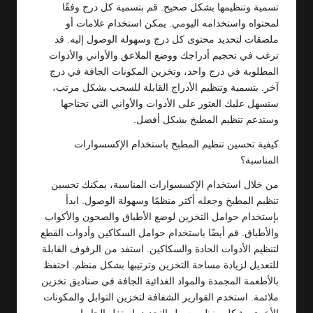
تسمية وتنظيمها بشكل صحيح. قم بتسمية كل درج وفقًا
لمحتواه واستخدامه اليومي. يمكن استخدام علامات أو
ملصقات لتحديد محتوى كل درج وسهولة الوصول إليه. قد
ترغب في تحجيم أدراجك ووضع الملاعق والأواني والأدوات
المطلوبة في درج واحد، وتخزين المكونات الجافة في درج
آخر. بتسمية وتنظيم الأدراج القابلة للسحب بشكل مرتب،
ستسهل عليك العثور على الأدوات والأواني التي تحتاجها
وستدعم تنظيم المطبخ بشكل أفضل.
كيفية تحسين تنظيم المطبخ باستخدام الإكسسوارات
المناسبة؟
من خلال استخدام الإكسسوارات المناسبة، يمكنك تحسين
تنظيم المطبخ وجعله أكثر منظمًا وسهولة الوصول. ابدأ
بإستخدام حوامل التخزين لوضع الأطباق والصحون والأكواب
والأطباق. قم أيضًا باستخدام حوامل السكاكين وأدوات القطع
لتنظيم الأدوات الحادة والسكاكين. استفد من الرفوف القابلة
للتعديل لزيادة مساحة التخزين وترتيبها بشكل منظم. احتفظ
بالأطعمة المجمدة والمواد الغذائية الجافة في صناديق تخزين
ملائمة. استخدم القوارير الشفافة لتخزين التوابل والمكونات