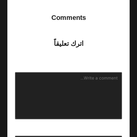
Comments
No comments yet. Why don’t you start the discussion?
اترك تعليقاً
لن يتم نشر عنوان بريدك الإلكتروني.
الحقول الإلزامية مشار إليها
بـ
*
الاسم
*