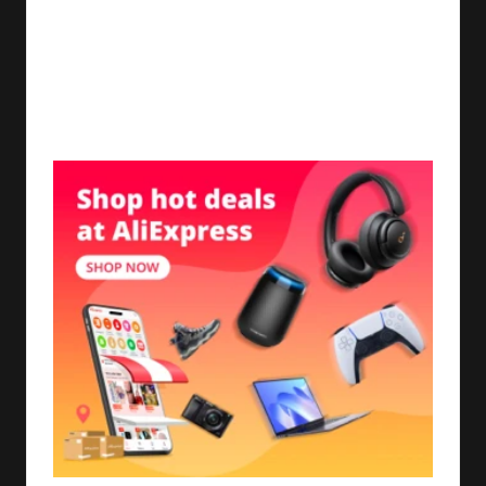
اللبان الذكر يحتوي على مواد كيميائية نباتية تسمى التيربينات،
وأهمها حمض البوسوليك، الذي يمتلك خصائص مضادة
للالتهابات ومضادة للأكسدة ومنشطة للمناعة. بفضل هذه
الخصائص، يقدم اللبان الذكر العديد من الفوائد الصحية
للجسم، ومنها: