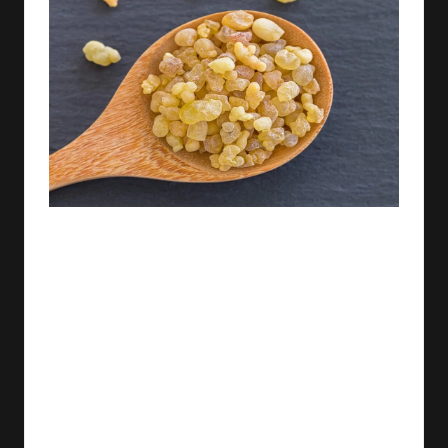
اللبان الذكر هو نوع من الصمغ النباتي الذي يستخرج من
شجرة اللبان التي تنمو في المناطق الجافة والجبلية في
الشرق الأوسط وإفريقيا والهند. يستخدم اللبان الذكر منذ
القدم في الطب البديل والطقوس الدينية والعطور والبخور.
يتميز اللبان الذكر برائحة خشبية حارة وطعم مر. يمكن تناوله
على شكل مسحوق أو كبسولات أو نقعه في الماء أو الشاي أو
استنشاقه.