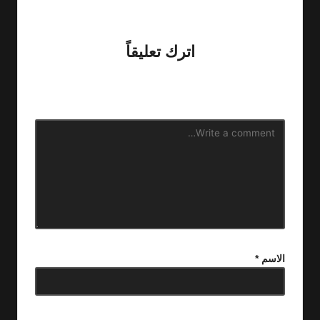
No comments yet. Why don’t you start the discussion?
اترك تعليقاً
لن يتم نشر عنوان بريدك الإلكتروني.
الحقول الإلزامية مشار إليها
بـ
*
الاسم
*