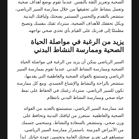
الصحية وتعزيز الثقة بالنفس. عندما تقوم بوضع أهداف صحية
وتعمل بنشاط على تحقيقها من خلال ممارسة السير الرياضي،
ستشعر بالتقدم والتحسن المستمر بصحتك ولياقتك البدنية.
وبكل تحققك للأهداف الصحية، ستزداد ثقتك بنفسك وتصبح
مطمئنًا إلى قدرتك على القيام بأي تحدي صحي تواجهه.
يزيد من الرغبة في مواصلة الحياة
الصحية وممارسة النشاط البدني
السير الرياضي يمكن أن يزيد من الرغبة في مواصلة الحياة
الصحية وممارسة النشاط البدني. عندما تقوم بممارسة السير
الرياضي وتستمتع بالفوائد الصحية والعاطفية التي يقدمها،
ستشعر بالراحة والنشاط والإشباع الجسدي. ومع كل ممارسة
تكون للسير الرياضي، ستزداد رغبتك في الحفاظ على نمط
حياة صحي وممارسة النشاط البدني بانتظام.
عند ممارسة السير الرياضي، ستستمتع بالعديد من الفوائد
الصحية والعاطفية. ستعزز من لياقتك البدنية وتحافظ على
وزن صحي، وستشعر بالسعادة والنشاط، وستحمي جسمك
من الأمراض المزمنة. باستمرار ممارسة السير الرياضي،
ستساهم في تعزيز صحتك العامة وتحسين جودة حياتك. ابدأ