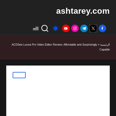
ashtarey.com
youtube.com
instagram.com
twitter.com
t.me
facebook.com
الرئيسية
»
ACDSee Luxea Pro Video Editor Review: Affordable and Surprisingly
Capable
Posted
مقالات
in
ACDSee Luxea Pro
Video Editor Review:
Affordable and
Surprisingly Capable