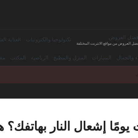
فضل العروض
تكنولوجيا والكترونيات
العناية ا
ضل العروض من مواقع الانترنت المختلفة
اء والجمال
السيارات
المنزل والمطبخ
الرياضية
المكتب
مقا
ك
يومًا إشعال النار بهاتفك؟ 