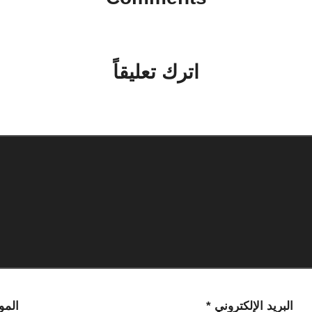
No comments yet. Why don’t you start the discussion?
اترك تعليقاً
لن يتم نشر عنوان بريدك الإلكتروني.
الحقول الإلزامية مشار إليها بـ
*
البريد الإلكتروني
*
المو