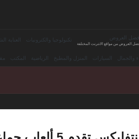
فضل العروض
تكنولوجيا والكترونيات
العناية ا
ضل العروض من مواقع الانترنت المختلفة
اء والجمال
السيارات
المنزل والمطبخ
الرياضية
المكتب
مقا
نتفليكس تقدم 5 ألعاب جماعية إلى شاشات التلفاز