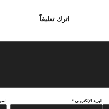
No comments yet. Why don’t you start the discussion?
اترك تعليقاً
لن يتم نشر عنوان بريدك الإلكتروني.
الحقول الإلزامية مشار إليها بـ
*
البريد الإلكتروني
*
المو