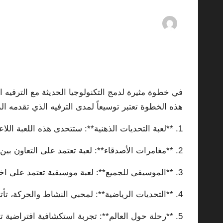
mments
10/10/2025
By
ashtarey.com
Posted
by
في خطوة مثيرة لدمج التكنولوجيا الحديثة مع الترفيه
هذه الخطوة تعتبر توسيعاً لمدى الترفيه الذي تقدمه 
1. **لعبة التحديات الذهنية**: ستتحدى هذه اللعبة اللاعبين بطرح سلسلة من الأسئلة والألغاز التي تحتاج إلى التفكير السريع والمعرفة العامة.
2. **مغامرات الأصدقاء**: لعبة تعتمد على التعاون بين المشاركين لإنجاز المهام في بيئات افتراضية ممتعة.
3. **الموسيقى للجميع**: لعبة موسيقية تعتمد على اختبار معرفة المشاركين بالأغاني والكلمات المختلفة، مما يجلب أجواء الحفلات إلى المنزل.
4. **التحديات الرياضية**: لمحبي النشاط والحركة، تأتي هذه اللعبة لتوفير تحديات رياضية تفاعلية يمكن ممارستها من خلال أجهزة التحكم.
5. **رحلة حول العالم**: تجربة استكشافية افتراضية تتيح للاعبين السفر واستكشاف ثقافات مختلفة من منازلهم.