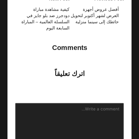
navigation
أفضل عروض أجهزة
كيفية مشاهدة مباراة
العرض لشهر أكتوبر لتحويل
دودجرز ضد بلو جايز في
حائطك إلى سينما منزلية
السلسلة العالمية – المباراة
السابعة اليوم
Comments
No comments yet. Why don’t you start the discussion?
اترك تعليقاً
لن يتم نشر عنوان بريدك الإلكتروني.
الحقول الإلزامية مشار إليها
بـ
*