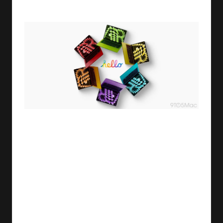
By
ashtarey.com
No Comments
05/07/2025
Posted
by
بينما يسعى الكثيرون لمعرفة أحدث ابتكارات شركة آبل
التقنية، تبرز شائعات عن إطلاق جهاز ماك بوك في عام 2026
مزود بمعالج شبيه بمعالجات آيفون. هذه الفكرة قد تبدو غريبة
في البداية، لكنها تحمل في طياتها تطورًا لافتًا في عالم
التكنولوجيا. الدمج بين التكنولوجيا المحمولة والمعالجات القوية
يمكن أن يُحدث نقلة نوعية في أداء الكمبيوترات المحمولة.