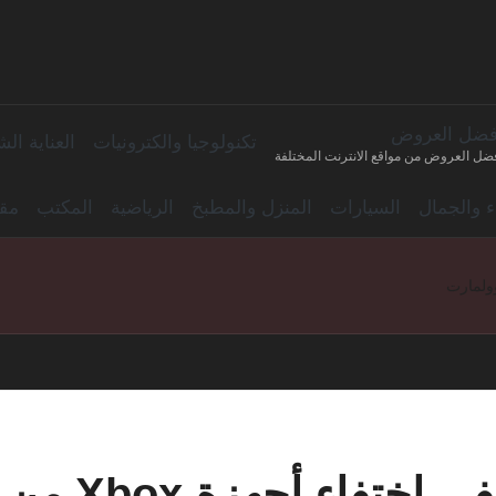
فضل العروض
تكنولوجيا والكترونيات
العناية ا
ضل العروض من مواقع الانترنت المختلفة
اء والجمال
السيارات
المنزل والمطبخ
الرياضية
المكتب
مقا
ة Xbox من متاجر تارجت وولمارت