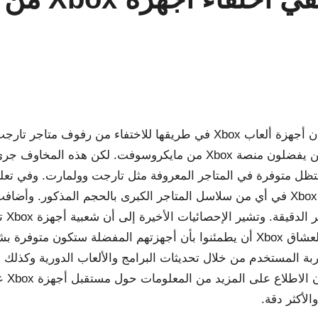
No Co
انتشرت في الآونة الأخيرة بعض الشائعات التي تفيد بأن أجهزة ألعاب Xbox في
العديد من عشاق الألعاب الإلكترونية، خاصة أولئك الذين يفضلون منصة Xbox
 قاطع. وأكدت مايكروسوفت أن أجهزة Xbox ستظل متوفرة في المتاجر المعروفة مثل تا
أنها لم تقم باتخاذ أي قرار يتعلق بتقليص توزيع أجهزة Xbox في أي من سلاسل المتاجر الك
يكون 
والتحسينات المتواصلة في الأداء والميزات. لذا يمكن لعشاق Xbox أن يطمئنوا بأن أج
 المستخدم من خلال تحديثات البرامج والألعاب الدورية وكذلك من 
يسهم
لأكثر دقة.