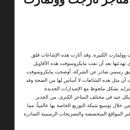
 طريقها للاختفاء من رفوف متاجر تارجت وولمارت الكبيرة. وقد أثارت هذه الإشاعات قلق
 من مايكروسوفت. لكن هذه المخاوف جرى تهدئتها بعد أن نفت مايكروسوفت هذه الأقاويل
رجت وولمارت. وفي تعليق رسمي صادر عن الشركة، أوضحت مايكروسوفت
برى بالحجم المذكور. وأضافت أن مثل هذه الشائعات لا أساس لها من الصحة وقد
سبب انتشارها بعض الالتباسات أو المعلومات غير الدقيقة. وتشير الإحصائيات الأخيرة إلى أن شعبية أجهزة Xbox تتزايد بشكل ملحوظ مع الإصدارات الجديدة
هزتهم المفضلة ستكون متوفرة بشكل جيد في مختلف المتاجر الكبرى. من الجدير
خلال توسيع شبكة التوزيع الخاصة بها عالمياً، مما
 في دعم توفر أجهزتها على نطاق واسع. بالإمكان الاطلاع على المزيد من المعلومات حول مستقبل أجهزة Xbox عبر المواقع المتخصصة والتصريحات الرسمية الصادرة