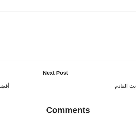
Next Post
أفضل 7 ساعات ذكية لعام 2025 تشم
Comments
No comments yet. Why don’t you start the discussion?