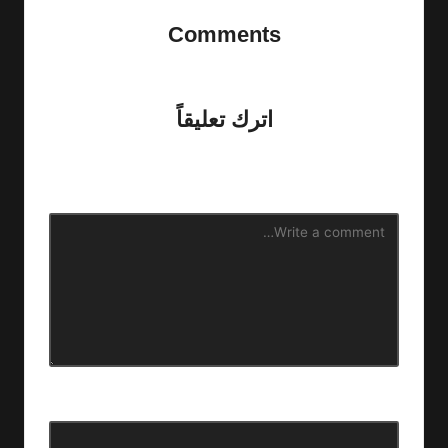
Comments
No comments yet. Why don’t you start the discussion?
اترك تعليقاً
لن يتم نشر عنوان بريدك الإلكتروني.
الحقول الإلزامية مشار إليها
بـ
*
الاسم
*