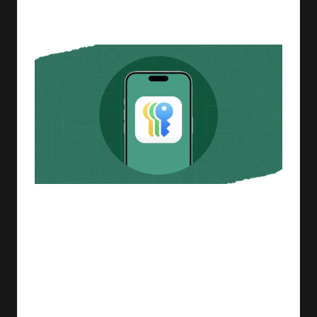
By
ashtarey.com
No Comments
16/08/2025
Posted
by
في عالم التكنولوجيا اليوم، أصبحت حماية البيانات الشخصية
أكثر أهمية من أي وقت مضى. في ظل التهديدات المتزايدة
للأمان السيبراني، يوفر لنا استخدام مدير كلمات مرور فعّال
طبقة إضافية من الحماية للحفاظ على معلوماتنا الشخصية.