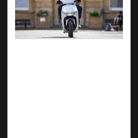
شهدت السنوات الأخيرة تزايدًا ملحوظًا في الاهتمام بوسائل
النقل الصديقة للبيئة، ومع ازدياد الوعي بالتغير المناخي
والتلوث، أصبحت المركبات الكهربائية خيارًا مهمًا للعديد من
الأفراد والشركات. إحدى هذه الشركات هي هوندا، التي
أطلقت مؤخرًا سكوترها الكهربائي الجديد المجهز بتقنية تبديل
البطاريات الذكية.
تقنية جديدة لتبديل البطاريات
يعتبر نظام تبديل البطاريات الجديد من هوندا نقلة نوعية في
عالم الدراجات الكهربائية. بدلاً من الانتظار لساعات لشحن
البطارية، يمكن للمستخدم ببساطة استبدال البطارية الفارغة
بأخرى مشحونة في غضون دقائق. هذا الأمر يعني أنه لن يكون
هناك حاجة للقلق بشأن مسألة نفاد الطاقة أثناء التنقل، مما