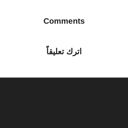
Comments
No comments yet. Why don’t you start the discussion?
اترك تعليقاً
لن يتم نشر عنوان بريدك الإلكتروني.
الحقول الإلزامية مشار إليها بـ
*