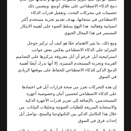
دمج الذكاء الاصطناعي على نطاق أوسع. ويتضمن ذلك
تحسينات في محركات البحث، وتفعيل قدرات الذكاء
الاصطناعي في منتجاتها، بهدف تقديم تجربة مستخدم أكثر
انسيابية وفعالية. هذا النهج يسلط الضوء على أهمية الابتكار
المستمر في هذا المجال الحيوي
ومع ذلك، ما يثير الاهتمام حقًا هو كيف أن تركيز جوجل
المتزايد على الذكاء الاصطناعي يعكس بعض جوانب
استراتيجية آبل. فرغم أن آبل معروفة بتركيزها على التصاميم
الفريدة وتجربة المستخدم المميزة، إلا أنها تدرك أيضًا أهمية
الدمج الذكي للذكاء الاصطناعي للحفاظ على موقعها الريادي
في السوق
إن هذه التحركات تعزز من صحة قرارات آبل في اعتمادها
على الذكاء الاصطناعي لتحسين أمان وخصوصية أجهزة
المستخدمين، بالإضافة إلى تعزيز قدرات الأجهزة الذكية
والاستجابة السريعة للطلبات الصوتية وتحليلات البيانات. من
خلال هذا التكامل الذكي بين التكنولوجيا والمنتج، تواصل آبل
إحداث فرق في السوق
بالنظر إلى المستقبل، يمكننا القول بأن المنافسة بين عمالقة