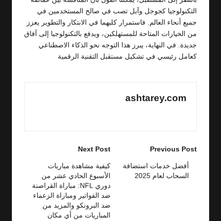
التكنولوجيا كجوجل وآبل تصب في صالح المستخدمين في
جميع أنحاء العالم. فاستمرار كليهما في الابتكار والتطوير يعزز
من الخيارات المتاحة للمستهلكين، ويدفع بالتكنولوجيا إلى آفاق
جديدة. في النهاية، يبرز هذا التوجه نحو الذكاء الاصطناعي
كعامل رئيسي في تشكيل مستقبل التقنية الرقمية
ashtarey.com
View All Posts
Post
Next Post
Previous Post
navigation
أفضل خدمات استضافة
كيفية مشاهدة مباريات
السحاب لعام 2025
الأسبوع الحادي عشر من
دوري NFL: مباراة القراصنة
ضد الفواتير ومباراة الزعماء
ضد البرونكو والمزيد من
المباريات من أي مكان