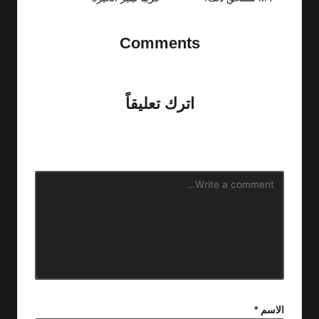
Comments
No comments yet. Why don’t you start the discussion?
اترك تعليقاً
لن يتم نشر عنوان بريدك الإلكتروني.
الحقول الإلزامية مشار إليها
بـ
*
الاسم
*