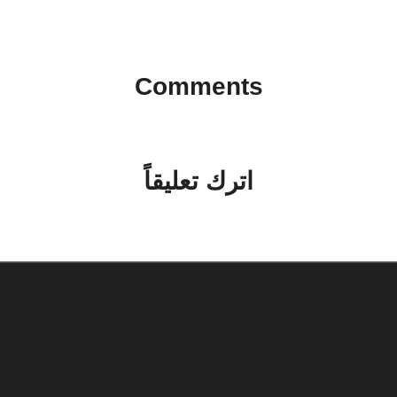
Comments
No comments yet. Why don’t you start the discussion?
اترك تعليقاً
لن يتم نشر عنوان بريدك الإلكتروني.
الحقول الإلزامية مشار إليها بـ
*