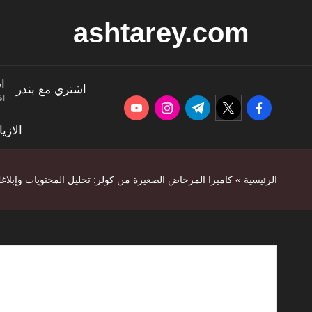
ashtarey.com
Ski
t
conten
ا
اشتري مع بندر
اف
youtube.com
instagram.com
twitter.com
t.me
facebook.com
الازي
الرئيسية
»
كاميرا المرحاض الصغيرة من كولر: تحليل المحتويات وإبلاغك 
كاميرا المرحاض ال