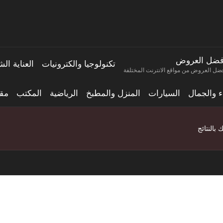
فضل العروض
تكنولوجيا والكترونيات
العناية ا
ضل العروض من مواقع الانترنت المختلفة
اء والجمال
السيارات
المنزل والمطبخ
الرياضية
المكتب
مقا
بالنتائج
صغيرة من كولر: تحليل المحت