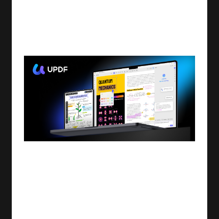
الأخرى
By
ashtarey.com
No Comments
05/10/2025
Posted
by
في عصر التكنولوجيا المتسارع، تطمح الشركات إلى الاستفادة
القصوى من القدرات الحديثة لتعزيز أداء منتجاتها وتقديم
تجربة مستخدم تتسم بالسلاسة والابتكار. واحدة من هذه
الأدوات البارزة هي أداة UPDF التي تتميز بقدرات الذكاء
الاصطناعي المتقدمة والمتوافقة خصيصًا مع أجهزة Apple. في