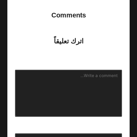
Comments
No comments yet. Why don’t you start the discussion?
اترك تعليقاً
لن يتم نشر عنوان بريدك الإلكتروني.
الحقول الإلزامية مشار إليها
بـ
*
الاسم
*