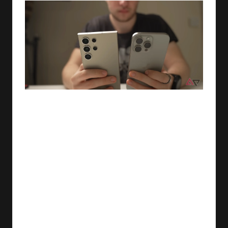
في خطوة تُظهر التفاني في تعزيز تكنولوجيا الاتصالات، أعلنت
سامسونج عن نيتها تسهيل عملية نقل eSIM من أجهزة أيفون
إلى هواتفها الذكية. تعتبر eSIM أو ‘الشريحة الإلكترونية
المدمجة’ تطورًا هامًا في عالم الهواتف الذكية، حيث تسمح
للمستخدمين بتفعيل خطة البيانات من خلال البرمجيات دون
الحاجة إلى استخدام شريحة تقليدية. مع تطور استخدام eSIM
في الأجهزة الحديثة، بات التحدي الأكبر هو تسهيل عملية
الانتقال بين مختلف أجهزة ومنصات الهواتف.
أدركت سامسونج أنه من الضروري توفير تجربة استخدام أكثر
سلاسة للمستخدمين الذين يرغبون في الانتقال من نظام iOS