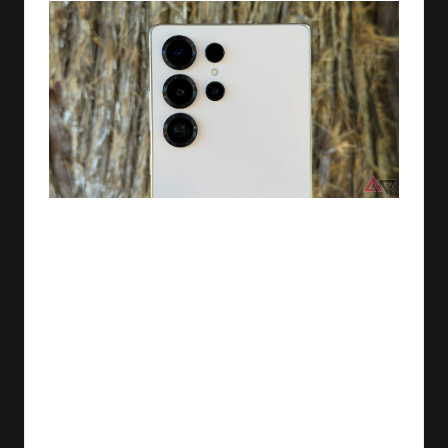
في الآونة الأخيرة، أصبح الإنترنت ساحة لنقاشات محتدمة بين
المسربين حول المواصفات المتوقعة لهاتف جالاكسي S26
ألترا المرتقب. يبدو أن الكاميرا قد استحوذت على اهتمام
خاص، حيث انقسمت الآراء حول ما إذا كانت سامسونج
ستحدث تغييرًا جذريًا في هذا المجال.
يدّعي بعض المسربين أن سامسونج تعمل على تطوير كاميرا
أساسية بدقة 200 ميجابكسل، لتقديم تجربة تصوير فريدة من
نوعها. تأتي هذه الشائعات في ظل تسابق الشركات
التكنولوجية على تعزيز قدرات التصوير في هواتفها الذكية. وإذا