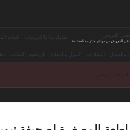
فضل العروض
تكنولوجيا والكترونيات
العناية ا
ضل العروض من مواقع الانترنت المختلفة
اء والجمال
السيارات
المنزل والمطبخ
الرياضية
المكتب
مقا
أحد 2 نوفمبر