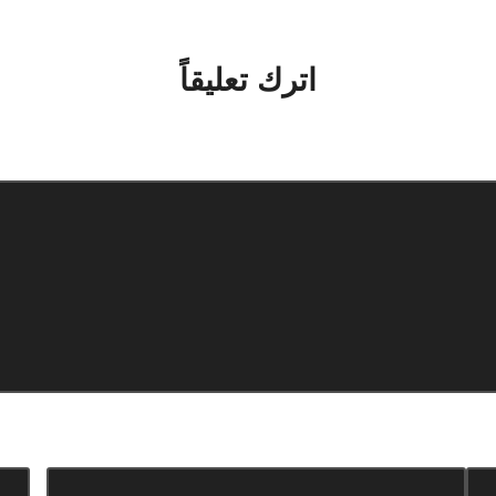
No comments yet. Why don’t you start the discussion?
اترك تعليقاً
لن يتم نشر عنوان بريدك الإلكتروني.
الحقول الإلزامية مشار إليها بـ
*
البريد الإلكتروني
*
المو