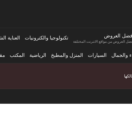
فضل العروض
تكنولوجيا والكترونيات
العناية ا
ضل العروض من مواقع الانترنت المختلفة
اء والجمال
السيارات
المنزل والمطبخ
الرياضية
المكتب
مقا
لكها
ل سيارة تقود نفسها بالكامل