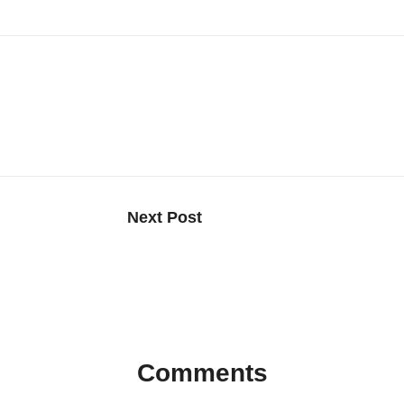
Next Post
اكتشف أفضل معدات التخييم والصيد من NITECORE مع عروض
شاومي تطلق نظارات ذكية تعمل 
بطارية نظارات راي بان ميتا
Comments