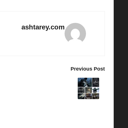
ashtarey.com
View All Posts
Post
Previous Post
navigation
مذهلة