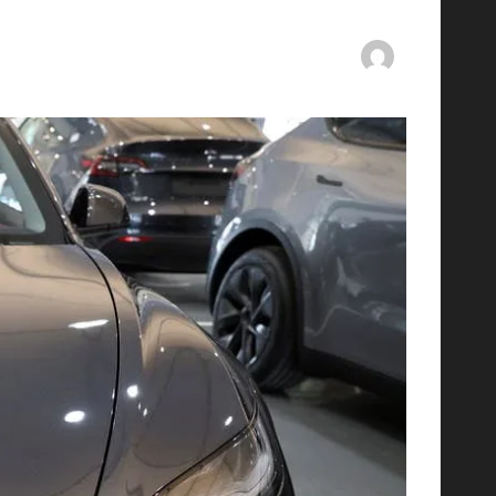
By
ashtarey.com
mments
30/06/2025
Posted
by