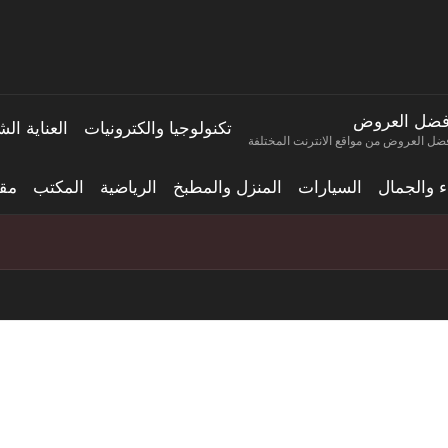
فضل العروض
تكنولوجيا والكترونيات
العناية ا
ضل العروض من مواقع الانترنت المختلفة
اء والجمال
السيارات
المنزل والمطبخ
الرياضية
المكتب
مقا
تسريب مواصفات وصور سلسلة eno 16