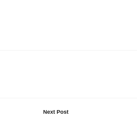
اهزًا للاستخدام اليومي.
في أجهزتها، مما سيجعل من Reno 16 مجموعة أجهزة تستحق الانتظار.
Next Post
هاتف موتورولا إيجي الجديدة تق
بشكل مذهل