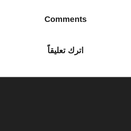
Comments
No comments yet. Why don’t you start the discussion?
اترك تعليقاً
لن يتم نشر عنوان بريدك الإلكتروني.
الحقول الإلزامية مشار إليها بـ
*