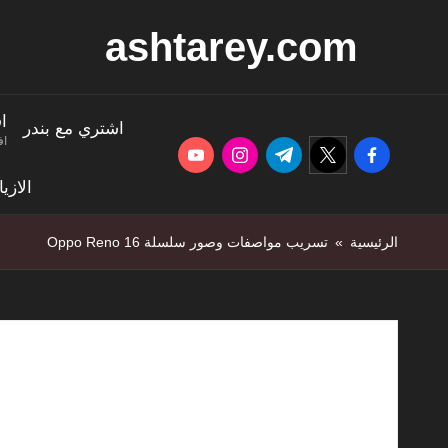
ashtarey.com
Ski
t
conten
ا
اشتري مع بندر
اف
youtube.com
instagram.com
twitter.com
t.me
facebook.com
الازي
الرئيسية
»
تسريب مواصفات وصور سلسلة Oppo Reno 16