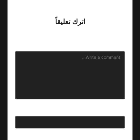
No comments yet. Why don’t you start the discussion?
اترك تعليقاً
لن يتم نشر عنوان بريدك الإلكتروني.
الحقول الإلزامية مشار إليها
بـ
*
الاسم
*