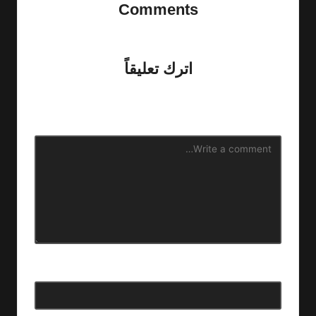
Comments
No comments yet. Why don’t you start the discussion?
اترك تعليقاً
لن يتم نشر عنوان بريدك الإلكتروني.
الحقول الإلزامية مشار إليها
بـ
*
الاسم
*