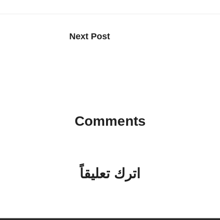
Next Post
صفقات مذهلة على أجهزة أبل: تخفيضات تصل إلى 199 دولار على
بعد 25 عامًا من الولاء لشركة
الوداع
Comments
No comments yet. Why don’t you start the discussion?
اترك تعليقاً
لن يتم نشر عنوان بريدك الإلكتروني.
الحقول الإلزامية مشار إليها بـ
*