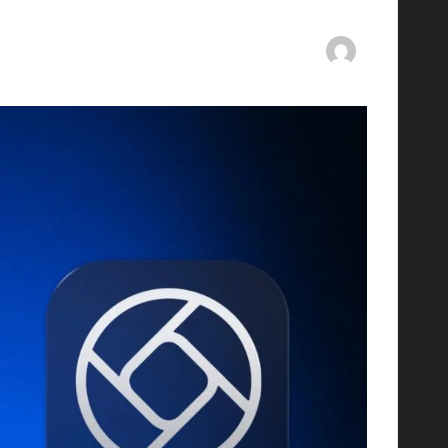
By
ashtarey.com
mments
05/06/2025
Posted
by