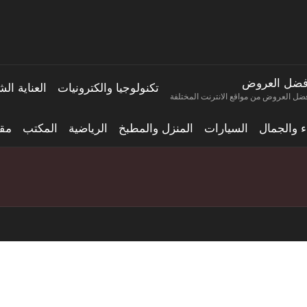
فضل العروض
تكنولوجيا والكترونيات
العناية ا
ضل العروض من مواقع الانترنت المختلفة
اء والجمال
السيارات
المنزل والمطبخ
الرياضية
المكتب
مقا
ينة لإعادة تصميم نظام iOS 26: نظرة متعمقة