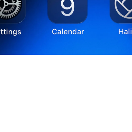
لتحديثات والإصدارات الجديدة من شركة آبل، التي باتت تشكل أيقو
لتخييلية للنظام، يبدو أن آبل تستعد لإحداث قفزة نوعية في تصم
ميم الأيقونات وعرض التطبيقات، مما يعزز من تجربة المستخدم و
التفاعل مع الشاشة الرئيسية، حيث تشير الشائعات إلى إدخال آلي