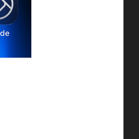
في كل عام، تنتظر الأوساط التكنولوجية بفارغ الصبر ا
التشغيل iOS 26، تتزايد التسريبات والتوقعات بشأن التصميم الجديد والمزايا التي سيحملها هذا النظام المنتظر.
من خلال نظرة أولية على الصور المسربة والتصميمات ا
يُقال إن النظام الجديد سيحمل تغييرات جذرية في تص
أحد الجوانب البارزة في التسريبات هو تحسين طريقة 
عملية الانتقال بين التطبيقات أكثر سهولة وسلاسة.