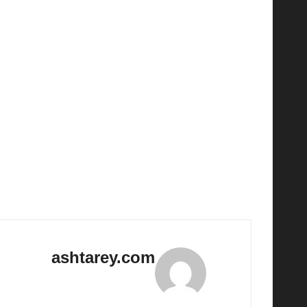
بالإضافة إلى ذلك، يُشاع أن النظام سيحمل تحسينات 
المستخدمين.
يمكن القول إن iOS 26، إذا ما تم إ
التكنولوجي.
من المتوقع أيضاً أن تكون هناك خصائص جديدة لتحسين 
ليروا كيف ستفاجئنا آبل هذه المرة.
Last updated on 05/06/2025
ashtarey.com
View All Posts