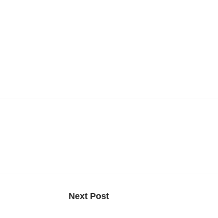
زون وجيربست، حيث دائمًا ما تجد تقييمات المستخدمين والمراجع
Next Post