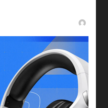
By
ashtarey.com
mments
05/07/2025
Posted
by