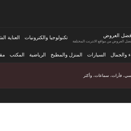
فضل العروض
تكنولوجيا والكترونيات
العناية ا
ضل العروض من مواقع الانترنت المختلفة
اء والجمال
السيارات
المنزل والمطبخ
الرياضية
المكتب
مقا
اسي، فأرات، سماعات، وأكثر
لإلكترونية في يوم برايم ا