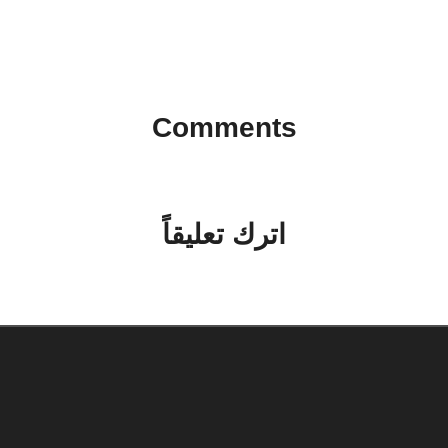
 ضخمة على أجهزة الكمبيوتر
مبيعات آيفون 
Comments
No comments yet. Why don’t you start the discussion?
اترك تعليقاً
لن يتم نشر عنوان بريدك الإلكتروني.
الحقول الإلزامية مشار إليها بـ
*