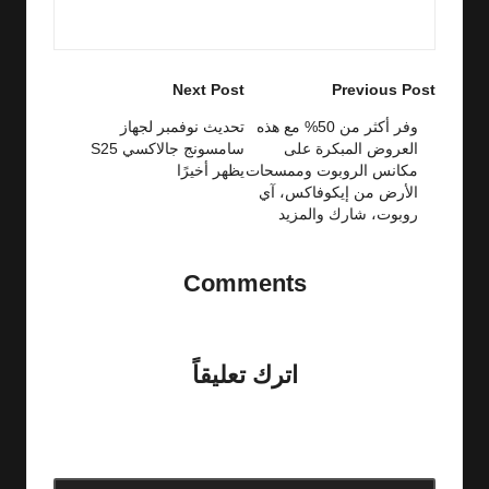
View All Posts
Post
Next Post
Previous Post
navigation
وفر أكثر من 50% مع هذه
تحديث نوفمبر لجهاز
العروض المبكرة على
سامسونج جالاكسي S25
مكانس الروبوت وممسحات
يظهر أخيرًا
الأرض من إيكوفاكس، آي
روبوت، شارك والمزيد
Comments
No comments yet. Why don’t you start the discussion?
اترك تعليقاً
لن يتم نشر عنوان بريدك الإلكتروني.
الحقول الإلزامية مشار إليها
بـ
*