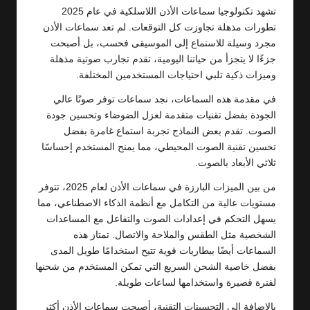
تشهد تكنولوجيا سماعات الأذن اللاسلكية في عام 2025
تطورات مذهلة تجاوزت كل التوقعات. لم تعد سماعات الأذن
مجرد وسيلة للاستماع إلى الموسيقى فحسب، بل أصبحت
جزءًا لا يتجزأ من حياتنا اليومية، تقدم تجارب صوتية مذهلة
وميزات ذكية تلبي احتياجات المستخدمين المختلفة.
في مقدمة هذه السماعات، نجد سماعات توفر صوتًا عالي
الجودة بفضل تقنيات متقدمة لعزل الضوضاء وتحسين جودة
الصوت. تقدم بعض النماذج تجربة استماع غامرة بفضل
تحسين تقنية الصوت المحيطي، مما يمنح المستخدم إحساسًا
ثلاثي الأبعاد بالصوت.
من بين الميزات البارزة في سماعات الأذن لعام 2025، تتوفر
مستويات عالية من التكامل مع أنظمة الذكاء الاصطناعي، مما
يسهل التحكم في إعدادات الصوت والتفاعل مع المساعدات
الشخصية مثل الطقس والملاحة والاتصال. تمتاز هذه
السماعات أيضًا ببطاريات قوية تتيح استخدامًا طويل المدى
بفضل خاصية الشحن السريع التي تمكن المستخدم من شحنها
لفترة قصيرة واستخدامها لساعات طويلة.
بالإضافة إلى التحسينات التقنية، أصبحت سماعات الأذن أكثر