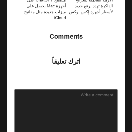
navigation
الأزمة العالمية لشرائح
متصفح ChatGPT على
الذاكرة تهدد برفع جديد
أجهزة Mac يحصل على
لأسعار أجهزة إكس بوكس
ميزات جديدة مثل مفاتيح
iCloud
Comments
No comments yet. Why don’t you start the discussion?
اترك تعليقاً
لن يتم نشر عنوان بريدك الإلكتروني.
الحقول الإلزامية مشار إليها
بـ
*