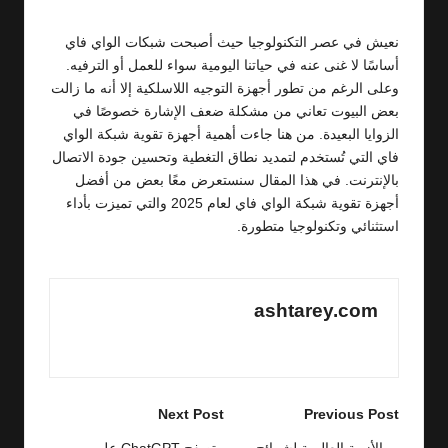
نعيش في عصر التكنولوجيا حيث أصبحت شبكات الواي فاي
أساسًا لا غنى عنه في حياتنا اليومية سواء للعمل أو الترفيه.
وعلى الرغم من تطور أجهزة التوجيه اللاسلكية إلا أنه ما زالت
بعض البيوت تعاني من مشكلة ضعف الإشارة خصوصًا في
الزوايا البعيدة. من هنا جاءت أهمية أجهزة تقوية شبكة الواي
فاي التي تُستخدم لتمديد نطاق التغطية وتحسين جودة الاتصال
بالإنترنت. في هذا المقال سنستعرض معًا بعض من أفضل
أجهزة تقوية شبكة الواي فاي لعام 2025 والتي تميزت بأداء
استثنائي وتكنولوجيا متطورة.
ashtarey.com
View All Posts
Post
Next Post
Previous Post