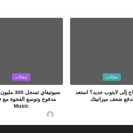
Posted
مقالات
مقالات
in
ج إلى لابتوب جديد؟ استعد
سبوتيفاي تسجل
دفع ضعف ميزانيتك
مدف
Music
07/08/2026
By
ashtarey.c
2026
By
ashtarey.com
Posted
by