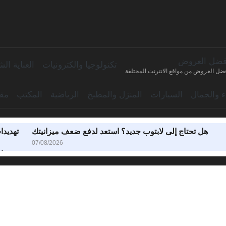
فضل العروض
تكنولوجيا والكترونيات
العناية ا
ضل العروض من مواقع الانترنت المختلفة
اء والجمال
السيارات
المنزل والمطبخ
الرياضية
المكتب
مقا
هل تحتاج إلى لابتوب جديد؟ استعد لدفع ضعف ميزانيتك
تهديدا
07/08/2026
سبوتيفاي تسجل 300 مليون مشترك مدفوع وتوسع الفجوة مع Apple Music
دعوى بـ32.5 مليار دولار تلاحق ‘أبل’ بسبب ميزة التعرف على الوجوه في تطبيق الصور
أفضل عروض العودة 
كيفية مشاهدة الدوري الإنجليزي الممتاز لموسم 026/27