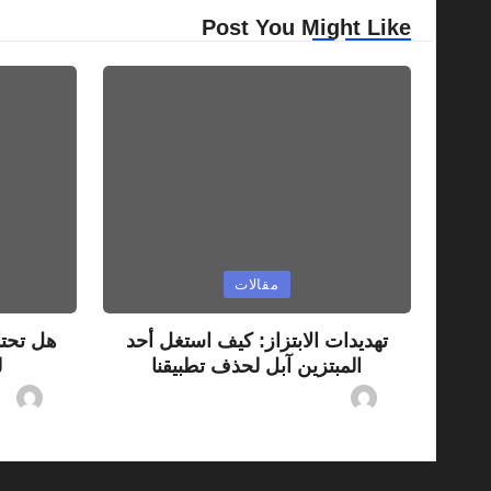
Post You Might Like
Posted
Posted
مقالات
in
in
تهديدات الابتزاز: كيف استغل أحد
هل تحتا
المبتزين آبل لحذف تطبيقنا
ل
om
07/08/2026
By
ashtarey.com
Posted
Posted
by
by