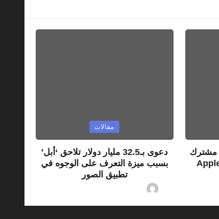
Posted
مقالات
in
 300 مليون مشترك
دعوى بـ32.5 مليار دولار تلاحق ‘أبل’
وع وتوسع الفجوة مع Apple
بسبب ميزة التعرف على الوجوه في
تطبيق الصور
06/08/2026
By
ashtarey.com
06/08/
Posted
by